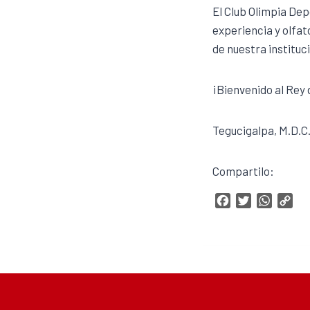
El Club Olimpia Dep
experiencia y olfat
de nuestra instituc
¡Bienvenido al Rey 
Tegucigalpa, M.D.C.
Compartilo:
F
T
W
C
a
w
h
o
c
i
a
p
e
t
t
y
b
t
s
L
o
e
A
i
o
r
p
n
k
p
k