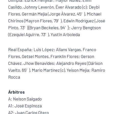
Casildo, Johnny Leverón, Éver Alvarado (c); Deybi
Flores, Germán Mejía (Jorge Álvarez, 45′), Michael
Chirinos (Mayron Flores, 79′), Edwin Rodríguez (José
Pinto, 73′){Bryan Beckeles, 94′}; Jerry Bengtson
(Ezequiel Aguirre, 73′), Yustin Arboleda
Real España: Luis López; Allans Vargas, Franco
Flores, Getsel Montes, Franklin Flores; Gerson
Chávez, Jhow Benavides; Alejandro Reyes (Dárixon
Vuelto, 65′), Mario Martínez (c), Yeison Mejía; Ramiro
Rocca
Árbitros
A: Nelson Salgado
A1: José Espinoza
A2: Juan Carlos Otero