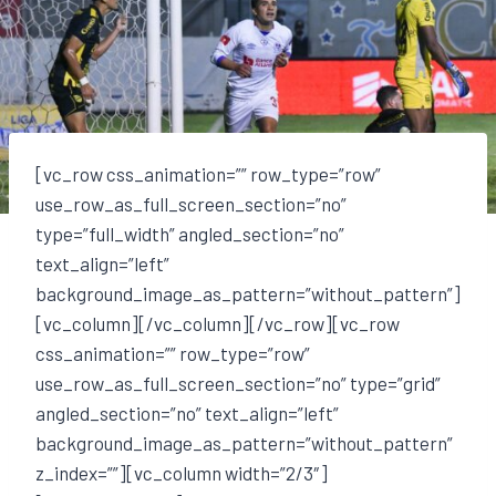
[vc_row css_animation=”” row_type=”row”
use_row_as_full_screen_section=”no”
type=”full_width” angled_section=”no”
text_align=”left”
background_image_as_pattern=”without_pattern”]
[vc_column][/vc_column][/vc_row][vc_row
css_animation=”” row_type=”row”
use_row_as_full_screen_section=”no” type=”grid”
angled_section=”no” text_align=”left”
background_image_as_pattern=”without_pattern”
z_index=””][vc_column width=”2/3″]