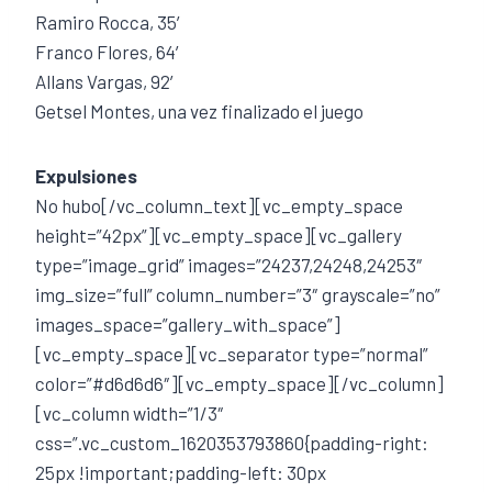
Ramiro Rocca, 35′
Franco Flores, 64′
Allans Vargas, 92′
Getsel Montes, una vez finalizado el juego
Expulsiones
No hubo[/vc_column_text][vc_empty_space
height=”42px”][vc_empty_space][vc_gallery
type=”image_grid” images=”24237,24248,24253″
img_size=”full” column_number=”3″ grayscale=”no”
images_space=”gallery_with_space”]
[vc_empty_space][vc_separator type=”normal”
color=”#d6d6d6″][vc_empty_space][/vc_column]
[vc_column width=”1/3″
css=”.vc_custom_1620353793860{padding-right:
25px !important;padding-left: 30px