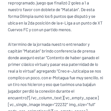
reprogramado, juego que finalizó 2 goles a 1 a
nuestro favor con doblete de “Matatán”. De esta
forma Olimpia sumó los 6 puntos que disputó y se
ubica en la 2da posición de la e-Liga a un punto de XT
Cuervos FC y con un partido menos.
Al termino de la jornada nuestro entrenador y
capitán “Matatán” brindo conferencia de prensa
donde aseguró estar “Contento de haber ganado el
primer clásico virtual y pasar esa paternidad de lo
real a lo virtual” agregando “Creo e-Juticalpa se nos
complico un poco, con e-Motagua fue muy sencillo, ni
un tiro nos hicieron y eso que tuvimos una baja(un
jugador perdió la conexión durante el
encuentro)”[/vc_column_text][vc_empty_space]
[vc_single_image image=”22232″ img_size=”full”
qode_css_animation=””][vc_empty_space]