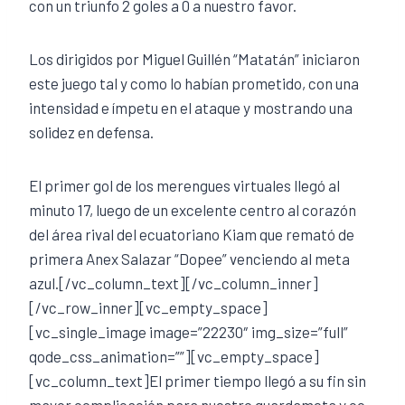
con un triunfo 2 goles a 0 a nuestro favor.
Los dirigidos por Miguel Guillén “Matatán” iniciaron
este juego tal y como lo habían prometido, con una
intensidad e ímpetu en el ataque y mostrando una
solidez en defensa.
El primer gol de los merengues virtuales llegó al
minuto 17, luego de un excelente centro al corazón
del área rival del ecuatoriano Kiam que remató de
primera Anex Salazar “Dopee” venciendo al meta
azul.[/vc_column_text][/vc_column_inner]
[/vc_row_inner][vc_empty_space]
[vc_single_image image=”22230″ img_size=”full”
qode_css_animation=””][vc_empty_space]
[vc_column_text]El primer tiempo llegó a su fin sin
mayor complicación para nuestro guardameta y co-