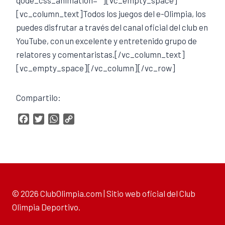
[vc_column_text]Todos los juegos del e-Olimpia, los
puedes disfrutar a través del canal oficial del club en
YouTube, con un excelente y entretenido grupo de
relatores y comentaristas.[/vc_column_text]
[vc_empty_space][/vc_column][/vc_row]
Compartilo:
F
T
W
C
a
w
h
o
c
i
a
p
e
t
t
y
b
t
s
L
o
e
A
i
o
r
p
n
© 2026 ClubOlimpia.com | Sitio web oficial del Club
k
p
k
Olimpia Deportivo.