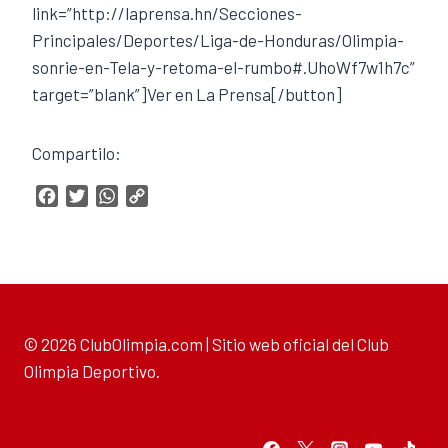
link=”http://laprensa.hn/Secciones-
Principales/Deportes/Liga-de-Honduras/Olimpia-
sonrie-en-Tela-y-retoma-el-rumbo#.UhoWf7w1h7c”
target=”blank”]Ver en La Prensa[/button]
Compartilo:
F
T
W
C
a
w
h
o
c
i
a
p
e
t
t
y
b
t
s
L
o
e
A
i
o
r
p
n
© 2026 ClubOlimpia.com | Sitio web oficial del Club
k
p
k
Olimpia Deportivo.